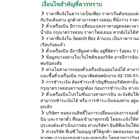
เงื่อนไขสำคัญที่ควรทราบ
ราคาที่แจ้งในตารางเป็นเพียง ราคาเริ่มต้นของแต่
กับวันเดินทาง ลูกค้าสามารถตรวจสอบ ที่นั่งว่าง ราค
ตั๋วเครื่องบิน มีการเปลี่ยนแปลงราคาอยู่ตลอดเวลา 
น้ำมัน กรุณาตรวจสอบ ราคาใหม่เสมอ หากยังไม่ได้ทำ
ราคาที่แจ้งใน Search Box ด้านบน เป็นราคารวมภ
เรียบร้อยแล้ว
ตั๋วเครื่องบิน มีภาษีมูลค่าเพิ่ม อยู่ที่อัตรา ร้อยละ
ข้อมูลบางอย่างในเว็บไซต์ของบริษัท อาจมีการอับเด
พบข้อสงสัย
ท่านไม่สามารถจองตั๋วเครื่องบินออนไลน์ได้ สามาร
และซื้อตั๋วเครื่องบิน กรุณาติดต่อพนักงาน 02-100-5
การชำระเงิน ต้องชำระเข้าบัญชีของบริษัทเท่านั้น 
กรุณาตรวจสอบความถูกต้อง ก่อนการชำระเงิน ทางบริษั
ตั๋วเครื่องบินโปรโมชั่นบางสายการบิน จะบังคับให้ต้อ
สามารถชำระเงินได้ หรือ การชำระเงินของท่าน อยู่
ยกเลิก
บริษัทฯ ขอสงวนสิทธิ์ในการเปลี่ยนแปลงการจองตั๋ว
บิน และราคาตั๋ว ที่จองเข้ามาทุกกรณี โดยจะแจ้งให
ประสงค์จะดำเนินการต่อ ทางบริษัทฯ ยินดีคืนเงินให้
ทางบริษัท ทีเอซี ไม่อนุญาติให้ลูกค้า ทดลองจอง จอ
หากพบ การจองของท่านจะถูกยกเลิก โดยสายการบินทันท