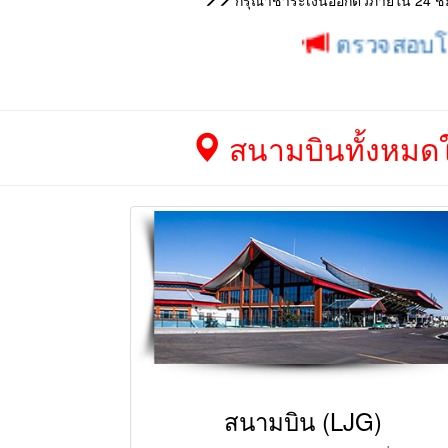
กรุณาชำระเงินออกตั๋วภายใน 24 ชม. 
ตรวจสอบโปรโมชั่น 
สนามบินทั้งหมดในเ
สนามบิน (LJG)