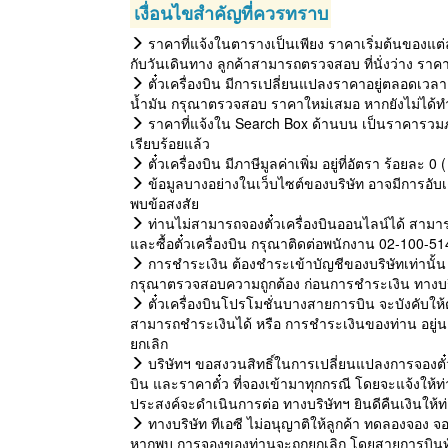
เงื่อนไขสำคัญที่ควรทราบ
ราคาที่แจ้งในตารางเป็นเพียง ราคาเริ่มต้นของแต่
กับวันเดินทาง ลูกค้าสามารถตรวจสอบ ที่นั่งว่าง ราค
ตั๋วเครื่องบิน มีการเปลี่ยนแปลงราคาอยู่ตลอดเวลา 
น้ำมัน กรุณาตรวจสอบ ราคาใหม่เสมอ หากยังไม่ได้ทำ
ราคาที่แจ้งใน Search Box ด้านบน เป็นราคารวมภ
เรียบร้อยแล้ว
ตั๋วเครื่องบิน มีภาษีมูลค่าเพิ่ม อยู่ที่อัตรา ร้อยละ
ข้อมูลบางอย่างในเว็บไซต์ของบริษัท อาจมีการอับเด
พบข้อสงสัย
ท่านไม่สามารถจองตั๋วเครื่องบินออนไลน์ได้ สามาร
และซื้อตั๋วเครื่องบิน กรุณาติดต่อพนักงาน 02-100-5
การชำระเงิน ต้องชำระเข้าบัญชีของบริษัทเท่านั้น 
กรุณาตรวจสอบความถูกต้อง ก่อนการชำระเงิน ทางบริษั
ตั๋วเครื่องบินโปรโมชั่นบางสายการบิน จะบังคับให้ต้อ
สามารถชำระเงินได้ หรือ การชำระเงินของท่าน อยู่
ยกเลิก
บริษัทฯ ขอสงวนสิทธิ์ในการเปลี่ยนแปลงการจองตั๋ว
บิน และราคาตั๋ว ที่จองเข้ามาทุกกรณี โดยจะแจ้งให
ประสงค์จะดำเนินการต่อ ทางบริษัทฯ ยินดีคืนเงินให้
ทางบริษัท ทีเอซี ไม่อนุญาติให้ลูกค้า ทดลองจอง จอ
หากพบ การจองของท่านจะถูกยกเลิก โดยสายการบินทันท