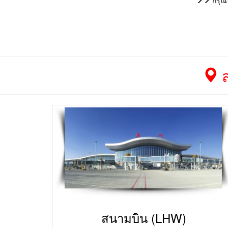
กรุณา
ส
สนามบิน (LHW)