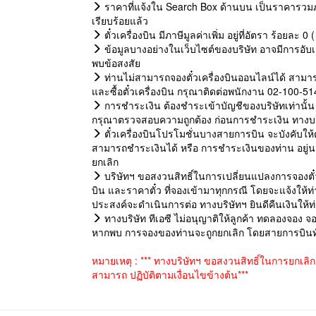
ราคาที่แจ้งใน Search Box ด้านบน เป็นราคารวมภ
เรียบร้อยแล้ว
ตั๋วเครื่องบิน มีภาษีมูลค่าเพิ่ม อยู่ที่อัตรา ร้อยละ
ข้อมูลบางอย่างในเว็บไซต์ของบริษัท อาจมีการอับเด
พบข้อสงสัย
ท่านไม่สามารถจองตั๋วเครื่องบินออนไลน์ได้ สามาร
และซื้อตั๋วเครื่องบิน กรุณาติดต่อพนักงาน 02-100-5
การชำระเงิน ต้องชำระเข้าบัญชีของบริษัทเท่านั้น 
กรุณาตรวจสอบความถูกต้อง ก่อนการชำระเงิน ทางบริษั
ตั๋วเครื่องบินโปรโมชั่นบางสายการบิน จะบังคับให้ต้อ
สามารถชำระเงินได้ หรือ การชำระเงินของท่าน อยู่
ยกเลิก
บริษัทฯ ขอสงวนสิทธิ์ในการเปลี่ยนแปลงการจองตั๋ว
บิน และราคาตั๋ว ที่จองเข้ามาทุกกรณี โดยจะแจ้งให
ประสงค์จะดำเนินการต่อ ทางบริษัทฯ ยินดีคืนเงินให้
ทางบริษัท ทีเอซี ไม่อนุญาติให้ลูกค้า ทดลองจอง จอ
หากพบ การจองของท่านจะถูกยกเลิก โดยสายการบินทันท
หมายเหตุ : *** ทางบริษัทฯ ขอสงวนสิทธิ์ในการยกเลิ
สามารถ ปฏิบัติตามเงื่อนไขข้างต้น***