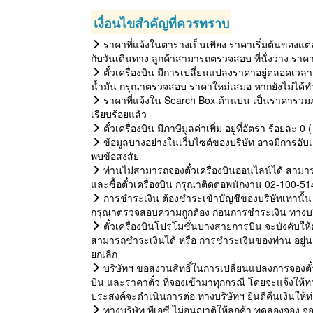
เงื่อนไขสำคัญที่ควรทราบ
ราคาที่แจ้งในตารางเป็นเพียง ราคาเริ่มต้นของแต่
กับวันเดินทาง ลูกค้าสามารถตรวจสอบ ที่นั่งว่าง ราค
ตั๋วเครื่องบิน มีการเปลี่ยนแปลงราคาอยู่ตลอดเวลา 
น้ำมัน กรุณาตรวจสอบ ราคาใหม่เสมอ หากยังไม่ได้ทำ
ราคาที่แจ้งใน Search Box ด้านบน เป็นราคารวมภ
เรียบร้อยแล้ว
ตั๋วเครื่องบิน มีภาษีมูลค่าเพิ่ม อยู่ที่อัตรา ร้อยละ
ข้อมูลบางอย่างในเว็บไซต์ของบริษัท อาจมีการอับเด
พบข้อสงสัย
ท่านไม่สามารถจองตั๋วเครื่องบินออนไลน์ได้ สามาร
และซื้อตั๋วเครื่องบิน กรุณาติดต่อพนักงาน 02-100-5
การชำระเงิน ต้องชำระเข้าบัญชีของบริษัทเท่านั้น 
กรุณาตรวจสอบความถูกต้อง ก่อนการชำระเงิน ทางบริษั
ตั๋วเครื่องบินโปรโมชั่นบางสายการบิน จะบังคับให้ต้อ
สามารถชำระเงินได้ หรือ การชำระเงินของท่าน อยู่
ยกเลิก
บริษัทฯ ขอสงวนสิทธิ์ในการเปลี่ยนแปลงการจองตั๋ว
บิน และราคาตั๋ว ที่จองเข้ามาทุกกรณี โดยจะแจ้งให
ประสงค์จะดำเนินการต่อ ทางบริษัทฯ ยินดีคืนเงินให้
ทางบริษัท ทีเอซี ไม่อนุญาติให้ลูกค้า ทดลองจอง จอ