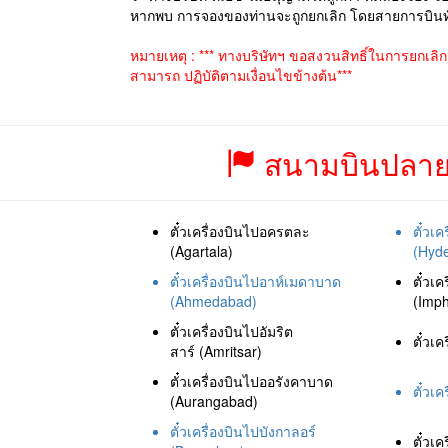
หากพบ การจองของท่านจะถูกยกเลิก โดยสายการบินทันท
หมายเหตุ : *** ทางบริษัทฯ ขอสงวนสิทธิ์ในการยกเลิ
สามารถ ปฏิบัติตามเงื่อนไขข้างต้น***
สนามบินปลายท
ตั๋วเครื่องบินไปอครตละ
ตั๋วเ
(Agartala)
(Hyd
ตั๋วเครื่องบินไปอาห์เมดาบาด
ตั๋วเ
(Ahmedabad)
(Imph
ตั๋วเครื่องบินไปอัมริต
ตั๋วเ
สาร์ (Amritsar)
ตั๋วเครื่องบินไปออรังคาบาด
ตั๋วเค
(Aurangabad)
ตั๋วเครื่องบินไปบังกาลอร์
ตั๋วเ