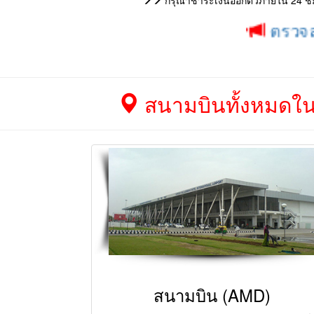
กรุณาชำระเงินออกตั๋วภายใน 24 ชม. 
ตรวจสอบโปรโม
สนามบินทั้งหมดในเ
สนามบิน (AMD)